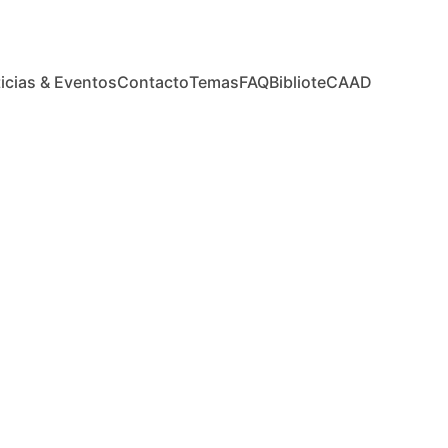
icias & Eventos
Contacto
Temas
FAQ
BiblioteCAAD