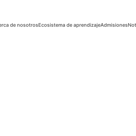
erca de nosotros
Ecosistema de aprendizaje
Admisiones
Not
Claudia Mondragón
2/6/2026
1 min read